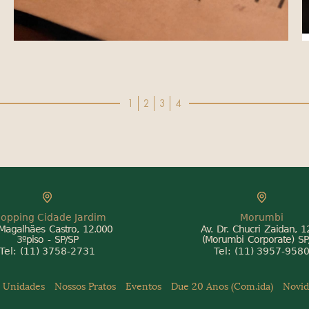
1
2
3
4
opping Cidade Jardim
Morumbi
 Magalhães Castro, 12.000
Av. Dr. Chucri Zaidan, 
3ºpiso - SP/SP
(Morumbi Corporate) SP
Tel:
(11) 3758-2731
Tel:
(11) 3957-958
Unidades
Nossos Pratos
Eventos
Due 20 Anos (Com.ida)
Novid