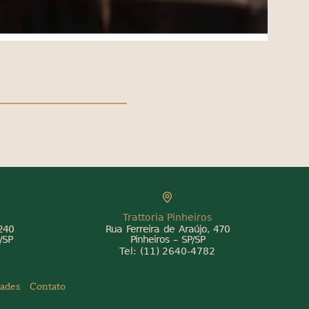
Trattoria Pinheiros
1240
Rua Ferreira de Araújo, 470
/SP
Pinheiros – SP/SP
0
Tel:
(11) 2640-4782
ades
Contato