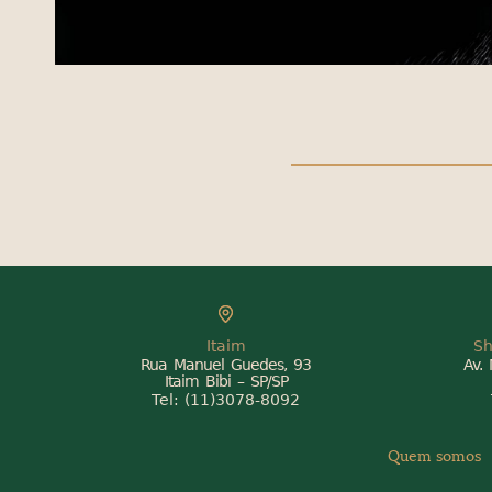
Itaim
Sh
Rua Manuel Guedes, 93
Av.
Itaim Bibi – SP/SP
Tel:
(11)3078-8092
Quem somos