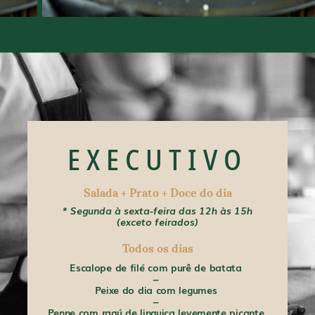
EXECUTIVO
Salada + Prato + Doce do dia
* Segunda à sexta-feira das 12h às 15h
(exceto feirados)
Todos os dias
ta
Escalope de filé com purê de batata
Es
–
Peixe do dia com legumes
–
picante
Penne com ragú de linguiça levemente picante
Penne c