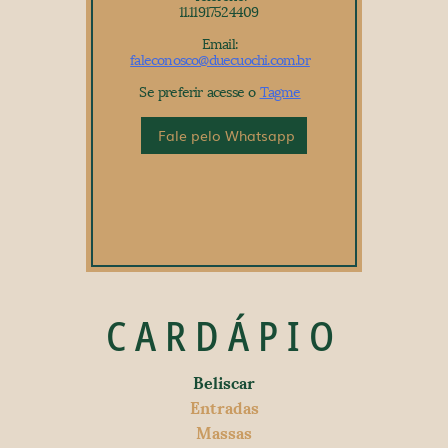
11.11917524409
Email:
faleconosco@duecuochi.com.br
Se preferir acesse o
Tagme
Fale pelo Whatsapp
CARDÁPIO
Beliscar
Entradas
Massas