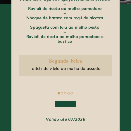
–
oro
Ravioli de ricota ao molho pomodoro
Rav
–
atra
Nhoque de batata com ragú de alcatra
Nho
–
to
Spaguetti com lula ao molho pesto
Sp
–
ro e
Ravioli de ricota ao molho pomodoro e
Rav
basílico
Segunda-Feira
as,
Tortelli de vitelo ao molho do assado.
Fe
Válido até 07/2026