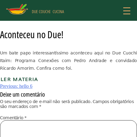
Skip
to
DUE COUCHI
CUCINA
content
Aconteceu no Due!
Um bate papo interessantíssimo aconteceu aqui no Due Cuochi
Itaim: Programa Conexões com Pedro Andrade e convidado
Ricardo Amorim. Confira como foi.
LER MATERIA
Navegação
Previous:
hello 6
Deixe um comentário
de
O seu endereço de e-mail não será publicado.
Campos obrigatórios
são marcados com
*
Post
Comentário
*