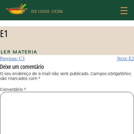
Skip
to
DUE COUCHI
CUCINA
content
E1
LER MATERIA
Navegação
Previous:
C3
Next:
E2
Deixe um comentário
de
O seu endereço de e-mail não será publicado.
Campos obrigatórios
são marcados com
*
Post
Comentário
*